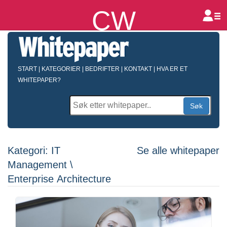
CW
B
START
|
KATEGORIER
|
BEDRIFTER
|
KONTAKT
|
HVA ER ET
WHITEPAPER?
Søk
Kategori: IT
Se alle whitepaper
Management \
Enterprise Architecture