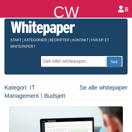
CW
B
START
|
KATEGORIER
|
BEDRIFTER
|
KONTAKT
|
HVA ER ET
WHITEPAPER?
Søk
Kategori: IT
Se alle whitepaper
Management \ Budsjett