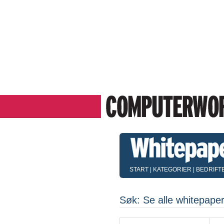
START
|
KATEGORIER
|
BEDRIFT
Søk: Se alle whitepape