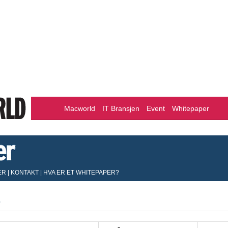
Macworld
IT Bransjen
Event
Whitepaper
ER
|
KONTAKT
|
HVA ER ET WHITEPAPER?
r