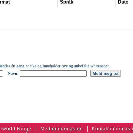
rmat
Språk
Dato
rworld Norge
Medieinformasjon
Kontaktinformasj