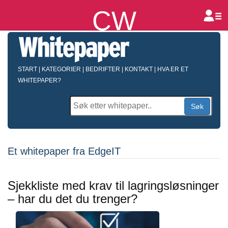
CW
B
START
|
KATEGORIER
|
BEDRIFTER
|
KONTAKT
|
HVA ER ET
WHITEPAPER?
Søk
Et whitepaper fra EdgeIT
Sjekkliste med krav til lagringsløsninger
– har du det du trenger?