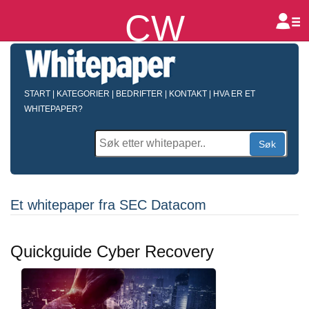
CW
B
START
|
KATEGORIER
|
BEDRIFTER
|
KONTAKT
|
HVA ER ET
WHITEPAPER?
Søk
Et whitepaper fra SEC Datacom
Quickguide Cyber Recovery