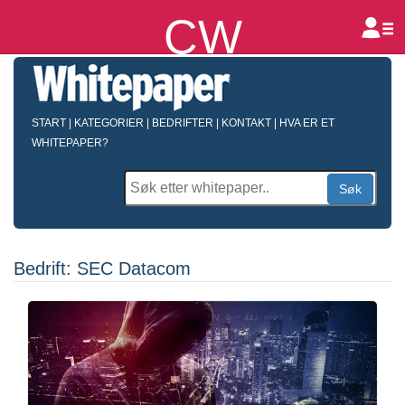
CW
B
START
|
KATEGORIER
|
BEDRIFTER
|
KONTAKT
|
HVA ER ET
WHITEPAPER?
Søk
Bedrift: SEC Datacom