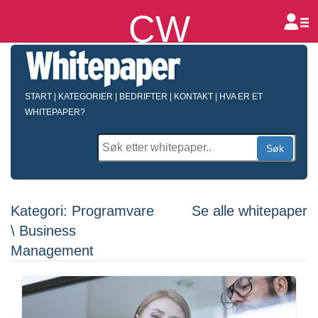
CW
B
START
|
KATEGORIER
|
BEDRIFTER
|
KONTAKT
|
HVA ER ET
WHITEPAPER?
Søk
Kategori: Programvare
Se alle whitepaper
\ Business
Management