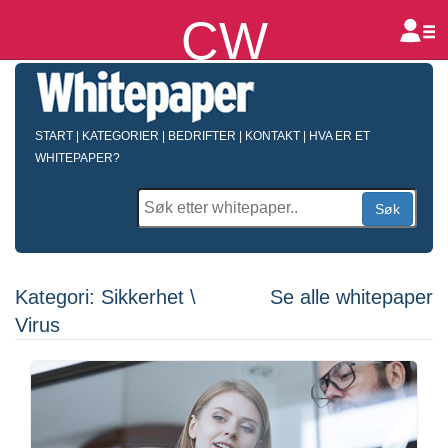
CW
B
START
|
KATEGORIER
|
BEDRIFTER
|
KONTAKT
|
HVA ER ET
WHITEPAPER?
Søk
Kategori: Sikkerhet \
Se alle whitepaper
Virus