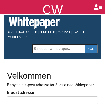
CW
B
START
|
KATEGORIER
|
BEDRIFTER
|
KONTAKT
|
HVA ER ET
WHITEPAPER?
Søk
Velkommen
Benytt din e-post adresse for å laste ned Whitepaper
E-post adresse