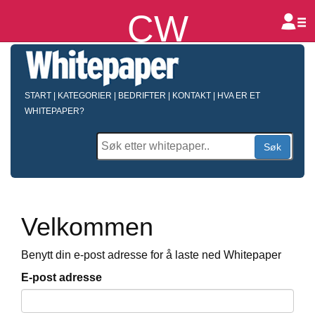
CW
B
START
|
KATEGORIER
|
BEDRIFTER
|
KONTAKT
|
HVA ER ET
WHITEPAPER?
Søk
Velkommen
Benytt din e-post adresse for å laste ned Whitepaper
E-post adresse