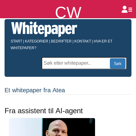
CW
B
START
|
KATEGORIER
|
BEDRIFTER
|
KONTAKT
|
HVA ER ET
WHITEPAPER?
Søk
Et whitepaper fra Atea
Fra assistent til AI-agent